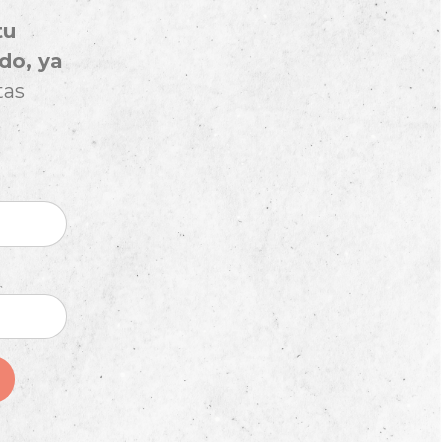
tu
do, ya
tas