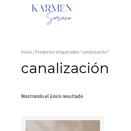
Ir
al
contenido
Inicio
/ Productos etiquetados “canalización”
canalización
Mostrando el único resultado
Este
producto