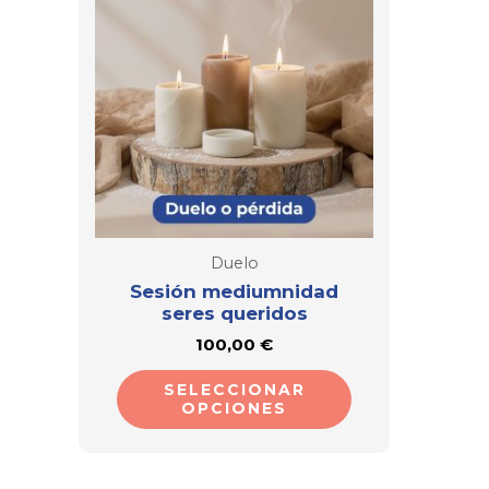
tiene
múltiples
variantes.
Las
opciones
se
pueden
elegir
Duelo
en
Sesión mediumnidad
seres queridos
la
100,00
€
página
de
SELECCIONAR
OPCIONES
producto