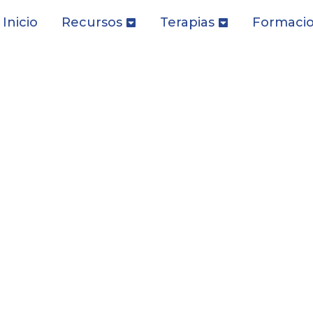
ABRIR RECURSOS
ABRIR TERAPI
Inicio
Recursos
Terapias
Formaci