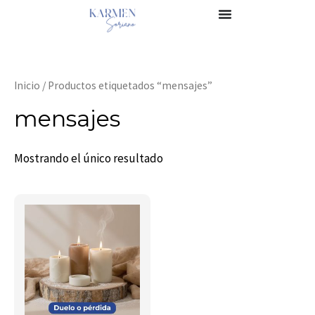
Ir
al
contenido
Inicio
/ Productos etiquetados “mensajes”
mensajes
Mostrando el único resultado
Este
producto
tiene
múltiples
variantes.
Las