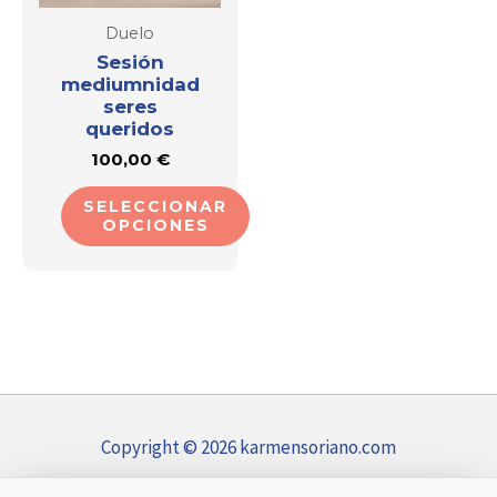
opciones
Duelo
se
Sesión
mediumnidad
pueden
seres
elegir
queridos
en
100,00
€
la
SELECCIONAR
página
OPCIONES
de
producto
Copyright © 2026 karmensoriano.com